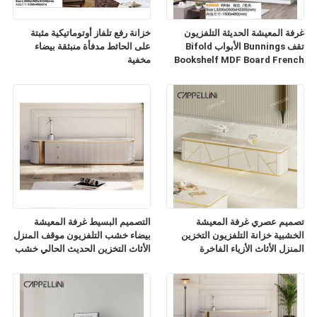
غرفة المعيشة الحديثة التلفزيون
خزانة رفع تلفاز أوتوماتيكية مثبتة
تقف Bunnings الأبواب Bifold
على الحائط مدفأة منبثقة بيضاء
Bookshelf MDF Board French
مخفية
TV Cabinet
تصميم عصري غرفة المعيشة
التصميم البسيط غرفة المعيشة
الخشبية خزانة التلفزيون التخزين
بيضاء خشب التلفزيون موقف المنزل
المنزل الأثاث الأزياء الفاخرة
الأثاث التخزين الحديث الحالي خشب
الرخام الشريحة أعلى خزانة
التلفزيون