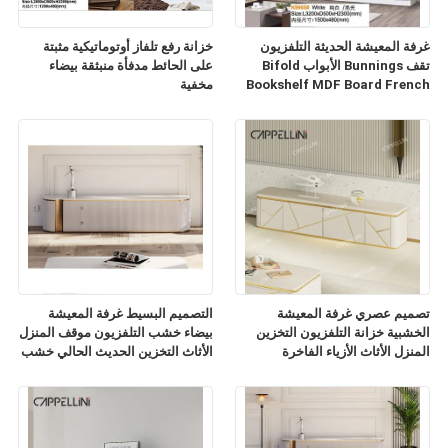
غرفة المعيشة الحديثة التلفزيون
خزانة رفع تلفاز أوتوماتيكية مثبتة
تقف Bunnings الأبواب Bifold
على الحائط مدفأة منبثقة بيضاء
Bookshelf MDF Board French
مخفية
TV Cabinet
تصميم عصري غرفة المعيشة
التصميم البسيط غرفة المعيشة
الخشبية خزانة التلفزيون التخزين
بيضاء خشب التلفزيون موقف المنزل
المنزل الأثاث الأزياء الفاخرة
الأثاث التخزين الحديث الحالي خشب
الرخام الشريحة أعلى خزانة
التلفزيون