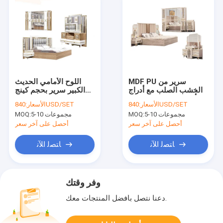
MDF PU سرير من
اللوح الأمامي الحديث
الخشب الصلب مع أدراج
الكبير سرير بحجم كينج
أثاث منزلي مجموعات
3100 * 2100 * 1550
840USD/SET
الأسعار:
840USD/SET
الأسعار:
غرف نوم 2 * 2m
ملم
5-10 مجموعات
MOQ:
5-10 مجموعات
MOQ:
أحصل على آخر سعر
أحصل على آخر سعر
ﺎﺘﺼﻟ ﺍﻶﻧ
ﺎﺘﺼﻟ ﺍﻶﻧ
وفر وقتك
دعنا نتصل بأفضل المنتجات معك.