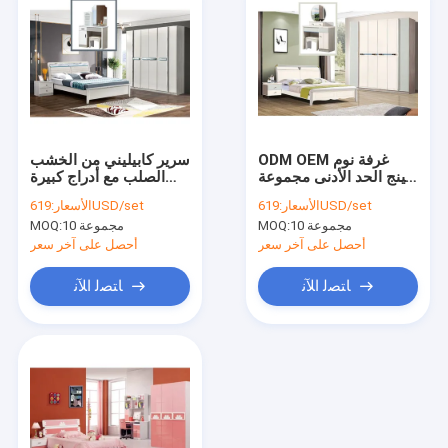
ODM OEM غرفة نوم
سرير كابيليني من الخشب
كينج الحد الأدنى مجموعة
الصلب مع أدراج كبيرة
سرير خشب صلب مزدوج
مسند ظهر مجموعة غرفة
619USD/set
الأسعار:
619USD/set
الأسعار:
1800 * 2000 مم
نوم مزدوجة
10 مجموعة
MOQ:
10 مجموعة
MOQ:
أحصل على آخر سعر
أحصل على آخر سعر
ﺎﺘﺼﻟ ﺍﻶﻧ
ﺎﺘﺼﻟ ﺍﻶﻧ
منزل
المنتجات
حول بنا