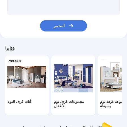
تلفزيون الوقوف مجلس الوزراء
خزانة رف الأحذية
استمر
مكتب الرفع الكهربائي
مكتب رفع الغاز
فئاتنا
مكتب متعدد الوظائف
طاولة جانبية متعددة الوظائف
كرسي مريح حديث
أثاث غرفة الطعام
جموعة غرفة نوم
مجموعات غرف نوم
أثاث غرف النوم
أثاث غرفة المعيشة
بسيطة
الأطفال