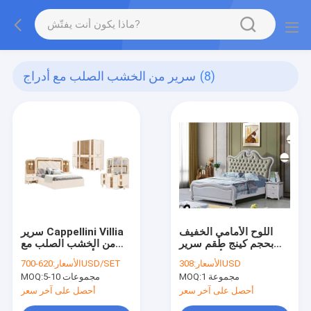
(8)
سرير من الخشب الصلب مع أدراج
اللوح الأمامي الخفيف
سرير Cappellini Villia
بحجم كينج طقم سرير
من الخشب الصلب مع
مزدوج الحد الأدنى سهل
أدراج من الخشب MDF
308USD
الأسعار:
620-700USD/SET
الأسعار:
التجميع دينار كويتي
طقم غرفة نوم بحجم كينغ
1 مجموعة
MOQ:
5-10 مجموعات
MOQ:
أحصل على آخر سعر
أحصل على آخر سعر