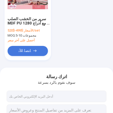
اتصل بنا
VR
سرير من الخشب الصلب
MDF PU مع أدراج 1280
* 2050 * 960mm أثاث
$499-$520/set
الأسعار:
منزلي للأطفال
5-10 مجموعات
MOQ:
أثاث غرف النوم
أحصل على آخر سعر
مجموعات غرف نوم الأطفال
ﺎﺘﺼﻟ ﺍﻶﻧ
مجموعة غرفة نوم بسيطة
مجموعات غرفة الطعام المعاصرة
اترك رسالة
سوف نقوم بالرد بسرعة
وظيفية صوفا سرير
سرير من الخشب الصلب مع أدراج
مرتبة الربيع من اللاتكس