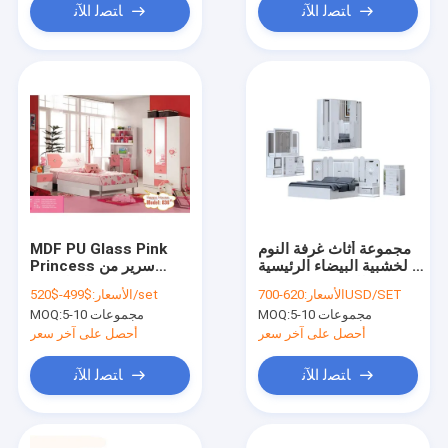
ﺎﺘﺼﻟ ﺍﻶﻧ
ﺎﺘﺼﻟ ﺍﻶﻧ
مجموعة أثاث غرفة النوم
MDF PU Glass Pink
الخشبية البيضاء الرئيسية
Princess سرير من
OEM ODM صديقة للبيئة
الخشب الصلب مع
620-700USD/SET
الأسعار:
$499-$520/set
الأسعار:
مجموعة أدراج
5-10 مجموعات
MOQ:
5-10 مجموعات
MOQ:
أحصل على آخر سعر
أحصل على آخر سعر
ﺎﺘﺼﻟ ﺍﻶﻧ
ﺎﺘﺼﻟ ﺍﻶﻧ