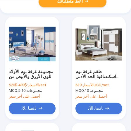
أعط متطلباتك
طقم غرفة نوم
مجموعة غرفة نوم الأولاد
اسكندنافية الحد الأدنى
باللون الأزرق والأبيض من
بسرير مزدوج 2000 مللي
ODM مقاومة كيميائية
619USD/set
الأسعار:
$499-$520/set
الأسعار:
متر تجميع بسيط
بسيطة
10 مجموعة
MOQ:
5-10 مجموعات
MOQ:
أحصل على آخر سعر
أحصل على آخر سعر
ﺎﺘﺼﻟ ﺍﻶﻧ
ﺎﺘﺼﻟ ﺍﻶﻧ