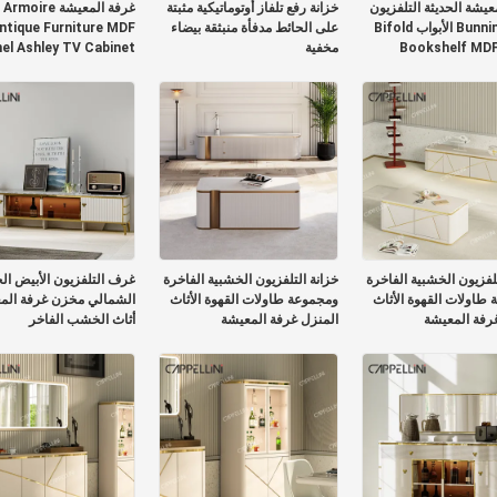
عيشة الحديثة التلفزيون
خزانة رفع تلفاز أوتوماتيكية مثبتة
غرفة المعيشة Armoire
تقف Bunnings الأبواب Bifold
على الحائط مدفأة منبثقة بيضاء
ntique Furniture MDF
Bookshelf MDF
مخفية
el Ashley TV Cabinet
French TV 
تلفزيون الخشبية الفاخرة
خزانة التلفزيون الخشبية الفاخرة
غرف التلفزيون الأبيض ال
طاولات القهوة الأثاث
ومجموعة طاولات القهوة الأثاث
الشمالي مخزن غرفة الم
رفة المعيشة
المنزل غرفة المعيشة
أثاث الخشب الفاخر