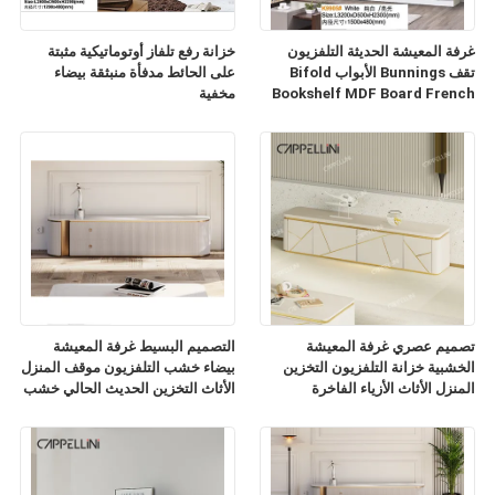
غرفة المعيشة الحديثة التلفزيون
خزانة رفع تلفاز أوتوماتيكية مثبتة
تقف Bunnings الأبواب Bifold
على الحائط مدفأة منبثقة بيضاء
Bookshelf MDF Board French
مخفية
TV Cabinet
تصميم عصري غرفة المعيشة
التصميم البسيط غرفة المعيشة
الخشبية خزانة التلفزيون التخزين
بيضاء خشب التلفزيون موقف المنزل
المنزل الأثاث الأزياء الفاخرة
الأثاث التخزين الحديث الحالي خشب
الرخام الشريحة أعلى خزانة
التلفزيون