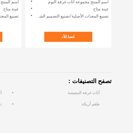
اسم المنتج:مجموعة أثاث غرفة النوم
اسم المنتج:
حجم أثاث غرفة النوم مجموعة
مجموعة ك
عينة:متاح
عينة:متاح
تصنيع المعدات الأصلية/تصنيع التصميم الشخصي:مقبول
تصنيع المعدات
ﺎﺘﺼﻟ ﺍﻶﻧ
تصفح التصنيفات：
أثاث غرفة المعيشة
أ
طقم أريكة
ت