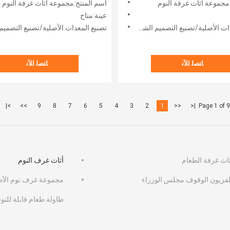
مجموعة أثاث غرفة النوم
اسم المنتج:مجموعة أثاث غرفة النوم
املة من أثاث غرفة النوم
عينة:متاح
 الأصلية/تصنيع التصميم الشخصي:مقبول
تصنيع المعدات الأصلية/تصنيع التصميم الشخصي:
ﺎﺘﺼﻟ ﺍﻶﻧ
ﺎﺘﺼﻟ ﺍﻶﻧ
>|
>>
9
8
7
6
5
4
3
2
1
<<
|<
Page 1 of 9
ثاث غرفة الطعام
أثاث غرف النوم
لفزيون الوقوف مجلس الوزراء
مجموعة غرف نوم الأط
طاولة طعام قابلة للتو