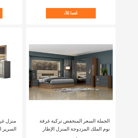
ﺎﺘﺼﻟ ﺍﻶﻧ
الجملة السعر المنخفض تركية غرفة
منزل غرف
نوم الملك المزدوجة المنزل الإطار
السرير ا
الخشبي Mdf العصرية الفاخرة كاملة