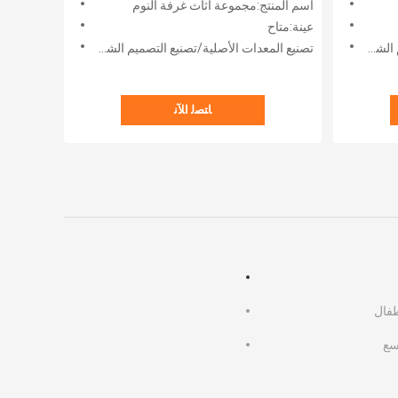
اسم المنتج:مجموعة أثاث غرفة النوم
كامل المنزل أثاث غرفة نوم خشبية
عينة:متاح
مقبول
تصنيع المعدات الأصلية/تصنيع التصميم الشخصي:مقبول
ﺎﺘﺼﻟ ﺍﻶﻧ
فال
سع