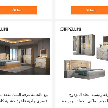
ﺎﺘﺼﻟ ﺍﻶﻧ
ﺎﺘﺼﻟ ﺍﻶﻧ
ة رئيسية الجلد المزدوج
بيع بالجملة غرفه الملك مقعد م
لحجم الملكي الجملة الرخيصة
عصري جلدية فاخرة خشبية كام
الحديثة الفاخرة الملكة الخشبية Mdf
ملكة أثاث غرفة نوم رخيصة