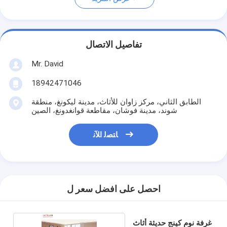
تفاصيل الاتصال
Mr. David
18942471046
الطابق الثاني، مركز زاوان للأثاث، مدينة ليكونغ، منطقة
شوند، مدينة فوشان، مقاطعة قوانغدونغ، الصين
ﺎﺘﺼﻟ ﺍﻶﻧ
احصل على افضل سعر ل
غرفة نوم كينج حديثة أثاث