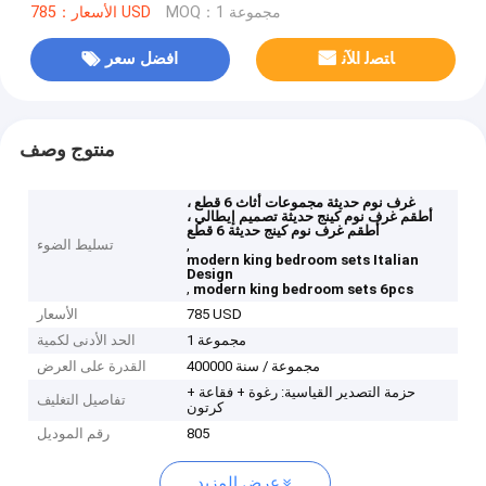
MOQ：1 مجموعة
الأسعار：785 USD
ﺎﺘﺼﻟ ﺍﻶﻧ
افضل سعر
منتوج وصف
غرف نوم حديثة مجموعات أثاث 6 قطع ،
أطقم غرف نوم كينج حديثة تصميم إيطالي ،
أطقم غرف نوم كينج حديثة 6 قطع
,
تسليط الضوء
modern king bedroom sets Italian
Design
,
modern king bedroom sets 6pcs
785 USD
الأسعار
1 مجموعة
الحد الأدنى لكمية
400000 مجموعة / سنة
القدرة على العرض
حزمة التصدير القياسية: رغوة + فقاعة +
تفاصيل التغليف
كرتون
805
رقم الموديل
عرض المزيد