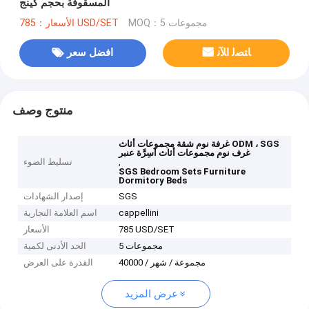
المسقوفة بحجم كينج
MOQ：5 مجموعات
الأسعار：785 USD/SET
ﺎﺘﺼﻟ ﺍﻶﻧ
افضل سعر
منتوج وصف
غرفة نوم شقة مجموعات أثاث ODM ، SGS
غرف نوم مجموعات أثاث أسِرَّة عنبر
,
تسليط الضوء
SGS Bedroom Sets Furniture
Dormitory Beds
SGS
إصدار الشهادات
cappellini
اسم العلامة التجارية
785 USD/SET
الأسعار
5 مجموعات
الحد الأدنى لكمية
40000 / مجموعة / شهر
القدرة على العرض
عرض المزيد