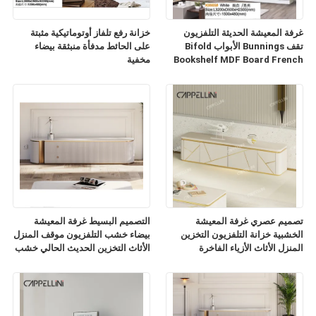
غرفة المعيشة الحديثة التلفزيون
خزانة رفع تلفاز أوتوماتيكية مثبتة
تقف Bunnings الأبواب Bifold
على الحائط مدفأة منبثقة بيضاء
Bookshelf MDF Board French
مخفية
TV Cabinet
تصميم عصري غرفة المعيشة
التصميم البسيط غرفة المعيشة
الخشبية خزانة التلفزيون التخزين
بيضاء خشب التلفزيون موقف المنزل
المنزل الأثاث الأزياء الفاخرة
الأثاث التخزين الحديث الحالي خشب
الرخام الشريحة أعلى خزانة
التلفزيون