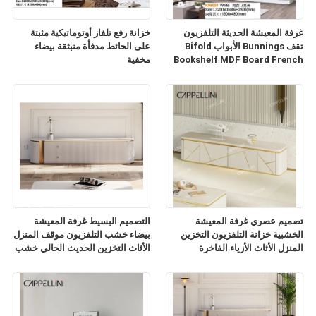
غرفة المعيشة الحديثة التلفزيون
خزانة رفع تلفاز أوتوماتيكية مثبتة
تقف Bunnings الأبواب Bifold
على الحائط مدفأة منبثقة بيضاء
Bookshelf MDF Board French
مخفية
TV Cabinet
تصميم عصري غرفة المعيشة
التصميم البسيط غرفة المعيشة
الخشبية خزانة التلفزيون التخزين
بيضاء خشب التلفزيون موقف المنزل
المنزل الأثاث الأزياء الفاخرة
الأثاث التخزين الحديث الحالي خشب
الرخام الشريحة أعلى خزانة
التلفزيون