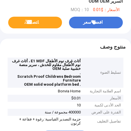
السرير ODM OEM
الأسعار：$0.01
MOQ：10
افضل سعر
ﺎﺘﺼﻟ ﺍﻶﻧ
منتوج وصف
أثاث غرف نوم الأطفال E1 MDF ، أثاث غرف
نوم الأطفال مقاوم للخدش ، سرير منصة
خشبية صلبة OEM
تسليط الضوء
,
Scratch Proof Childrens Bedroom
Furniture
,
OEM solid wood platform bed
اسم العلامة التجارية
Bonvia Home
الأسعار
$0.01
الحد الأدنى لكمية
10
القدرة على العرض
400000 مجموعة / سنة
حزمة التصدير القياسية: رغوة + فقاعة +
تفاصيل التغليف
كرتون