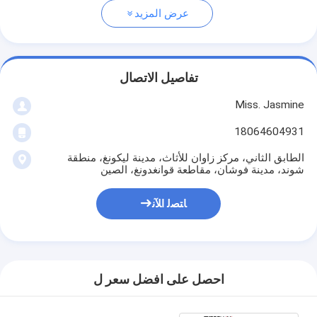
عرض المزيد
تفاصيل الاتصال
Miss. Jasmine
18064604931
الطابق الثاني، مركز زاوان للأثاث، مدينة ليكونغ، منطقة
شوند، مدينة فوشان، مقاطعة قوانغدونغ، الصين
ﺎﺘﺼﻟ ﺍﻶﻧ
احصل على افضل سعر ل