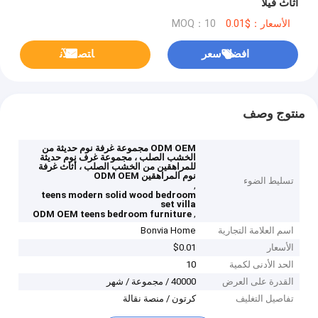
أثاث فيلا
الأسعار：$0.01
MOQ：10
افضل سعر
ﺎﺘﺼﻟ ﺍﻶﻧ
منتوج وصف
ODM OEM مجموعة غرفة نوم حديثة من
الخشب الصلب ، مجموعة غرف نوم حديثة
للمراهقين من الخشب الصلب ، أثاث غرفة
نوم المراهقين ODM OEM
تسليط الضوء
,
teens modern solid wood bedroom
set villa
,
ODM OEM teens bedroom furniture
اسم العلامة التجارية
Bonvia Home
الأسعار
$0.01
الحد الأدنى لكمية
10
القدرة على العرض
40000 / مجموعة / شهر
تفاصيل التغليف
كرتون / منصة نقالة