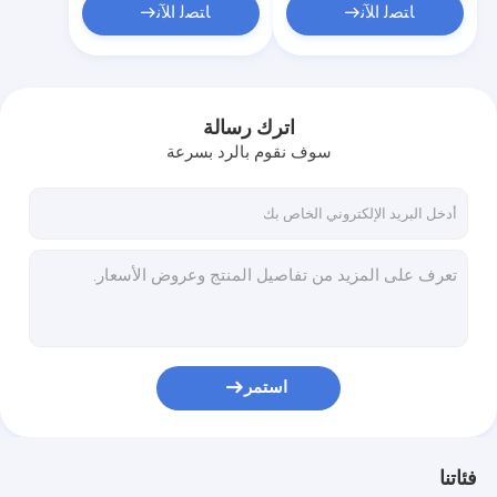
ﺎﺘﺼﻟ ﺍﻶﻧ
ﺎﺘﺼﻟ ﺍﻶﻧ
اترك رسالة
سوف نقوم بالرد بسرعة
استمر
فئاتنا