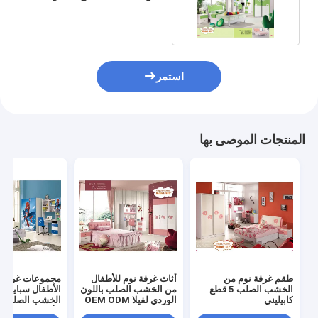
مجموعة Cabrini
استمر
المنتجات الموصى بها
طقم غرفة نوم من
أثاث غرفة نوم للأطفال
مجموعات غرفة 
الخشب الصلب 5 قطع
من الخشب الصلب باللون
الأطفال سبايدرم
كابيليني
الوردي لفيلا OEM ODM
الخشب الصلب ال
الأبيض 2 متر