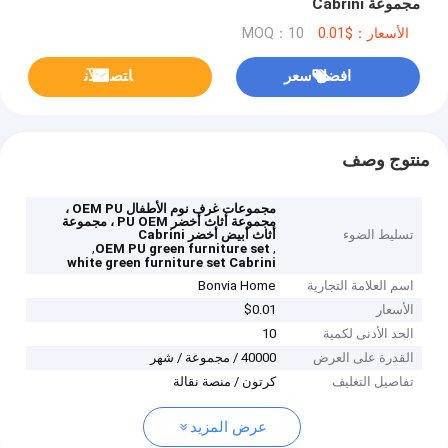
مجموعة Cabrini
الأسعار：$0.01
MOQ：10
افضل سعر
ﺎﺘﺼﻟ ﺍﻶﻧ
منتوج وصف
مجموعات غرف نوم الأطفال OEM PU ،
مجموعة أثاث أخضر PU OEM ، مجموعة
تسليط الضوء
أثاث أبيض أخضر Cabrini
,
,
OEM PU green furniture set
white green furniture set Cabrini
اسم العلامة التجارية
Bonvia Home
الأسعار
$0.01
الحد الأدنى لكمية
10
القدرة على العرض
40000 / مجموعة / شهر
تفاصيل التغليف
كرتون / منصة نقالة
عرض المزيد