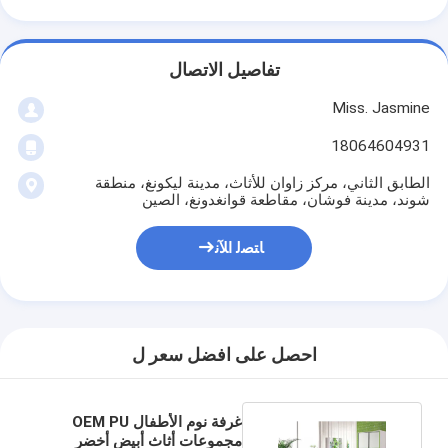
تفاصيل الاتصال
Miss. Jasmine
18064604931
الطابق الثاني، مركز زاوان للأثاث، مدينة ليكونغ، منطقة
شوند، مدينة فوشان، مقاطعة قوانغدونغ، الصين
ﺎﺘﺼﻟ ﺍﻶﻧ
احصل على افضل سعر ل
غرفة نوم الأطفال OEM PU
مجموعات أثاث أبيض أخضر