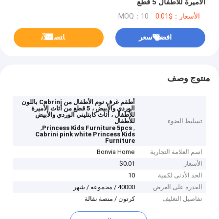
الأميرة للأطفال 5 قطع
الأسعار：$0.01
MOQ：10
افضل سعر
ﺎﺘﺼﻟ ﺍﻶﻧ
منتوج وصف
أطقم غرف نوم الأطفال من Cabrini باللون
الوردي والأبيض ، 5 قطع من أثاث الأميرة
للأطفال ، أثاث كابتليني الوردي والأبيض
تسليط الضوء
للأطفال
,
,
Princess Kids Furniture 5pcs
Cabrini pink white Princess Kids
Furniture
اسم العلامة التجارية
Bonvia Home
الأسعار
$0.01
الحد الأدنى لكمية
10
القدرة على العرض
40000 / مجموعة / شهر
تفاصيل التغليف
كرتون / منصة نقالة