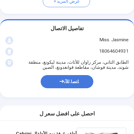
عرض المزيد
تفاصيل الاتصال
Miss. Jasmine
18064604931
الطابق الثاني، مركز زاوان للأثاث، مدينة ليكونغ، منطقة
شوند، مدينة فوشان، مقاطعة قوانغدونغ، الصين
ﺎﺘﺼﻟ ﺍﻶﻧ
احصل على افضل سعر ل
أطقم غرفة نوم الأطفال Cabrini