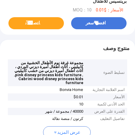
برينسيس للأطفال
الأسعار：$0.01
MOQ：10
افضل سعر
ﺎﺘﺼﻟ ﺍﻶﻧ
منتوج وصف
مجموعة غرفة نوم الأطفال الخشبية من
كابيليني ، أثاث أطفال أميرة ديزني الوردي ،
أثاث أطفال أميرة ديزني من خشب كابيليني
تسليط الضوء
,
,
pink disney princess kids furniture
Cabrini wood disney princess kids
furniture
اسم العلامة التجارية
Bonvia Home
الأسعار
$0.01
الحد الأدنى لكمية
10
القدرة على العرض
40000 / مجموعة / شهر
تفاصيل التغليف
كرتون / منصة نقالة
عرض المزيد