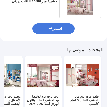
الخشبية من Cabrini أثاث ديزني
برينسيس للأطفال
استمر
المنتجات الموصى بها
طقم غرفة نوم من
أثاث غرفة نوم للأطفال
مجموعات غرفة 
الخشب الصلب 5 قطع
من الخشب الصلب باللون
الأطفال سبايدرم
كابيليني
الوردي لفيلا OEM ODM
الخشب الصلب ال