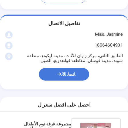
تفاصيل الاتصال
Miss. Jasmine
18064604931
الطابق الثاني، مركز زاوان للأثاث، مدينة ليكونغ، منطقة
شوند، مدينة فوشان، مقاطعة قوانغدونغ، الصين
ﺎﺘﺼﻟ ﺍﻶﻧ
احصل على افضل سعر ل
مجموعة غرفة نوم الأطفال