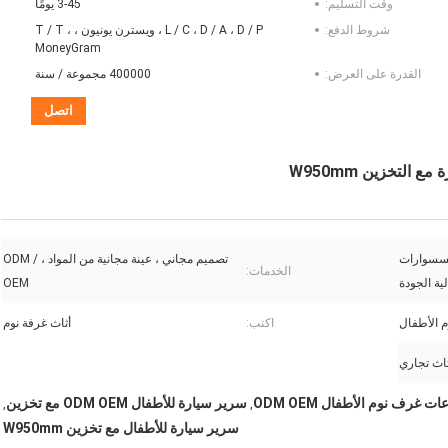
وقت التسليم:
3-45 يومًا
شروط الدفع:
L / C ، D / A ، D / P ، ويسترن يونيون ، T / T ،
MoneyGram
القدرة على العرض:
400000 مجموعة / سنة
اتصل
، إكسسوارات
تصميم مجاني ، عينة مجانية من المواد ، ODM /
الخدمات:
ية الجودة
OEM
 الأطفال
اكتب:
أثاث غرفة نوم
ثاث تجاري
 غرف نوم الأطفال ODM OEM
سرير سيارة للأطفال ODM OEM مع تخزين
,
,
سرير سيارة للأطفال مع تخزين W950mm