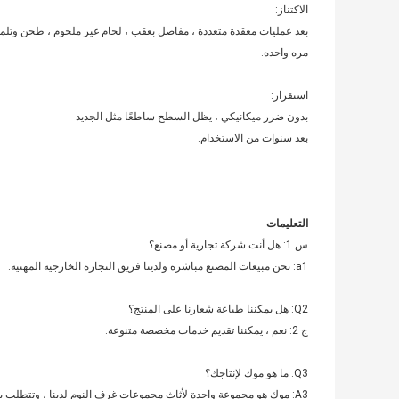
الاكتناز:
بعد عمليات معقدة متعددة ، مفاصل بعقب ، لحام غير ملحوم ، طحن وتلم
مره واحده.
استقرار:
بدون ضرر ميكانيكي ، يظل السطح ساطعًا مثل الجديد
بعد سنوات من الاستخدام.
التعليمات
س 1: هل أنت شركة تجارية أو مصنع؟
a1: نحن مبيعات المصنع مباشرة ولدينا فريق التجارة الخارجية المهنية.
Q2: هل يمكننا طباعة شعارنا على المنتج؟
ج 2: نعم ، يمكننا تقديم خدمات مخصصة متنوعة.
Q3: ما هو موك لإنتاجك؟
A3: موك هو مجموعة واحدة لأثاث مجموعات غرف النوم لدينا ، وتتطلب بعض أجنحة غرف النوم ما لا يقل عن 30 مجموعة.