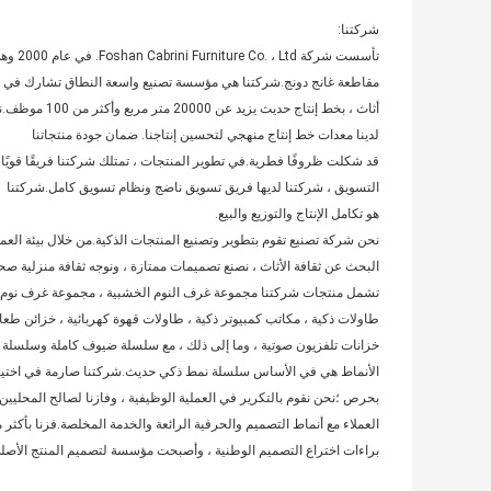
شركتنا:
تأسست شركة Foshan Cabrini Furniture Co. ، Ltd. في عام 2000 وهي تقع في منطقة Shunde ، مدينة Foshan ،
مقاطعة غانج دونج.شركتنا هي مؤسسة تصنيع واسعة النطاق تشارك في
أثاث ، بخط إنتاج حديث يزيد عن 20000 متر مربع وأكثر من 100 موظف.نحن
لدينا معدات خط إنتاج منهجي لتحسين إنتاجنا. ضمان جودة منتجاتنا
قد شكلت ظروفًا فطرية.في تطوير المنتجات ، تمتلك شركتنا فريقًا قويًا
التسويق ، شركتنا لديها فريق تسويق ناضج ونظام تسويق كامل.شركتنا
هو تكامل الإنتاج والتوزيع والبيع.
نحن شركة تصنيع تقوم بتطوير وتصنيع المنتجات الذكية.من خلال بيئة العم
البحث عن ثقافة الأثاث ، نصنع تصميمات ممتازة ، ونوجه ثقافة منزلية صح
تشمل منتجات شركتنا مجموعة غرف النوم الخشبية ، مجموعة غرف نوم الأط
طاولات ذكية ، مكاتب كمبيوتر ذكية ، طاولات قهوة كهربائية ، خزائن طعام
خزانات تلفزيون صوتية ، وما إلى ذلك ، مع سلسلة ضيوف كاملة وسلسلة 
الأنماط هي في الأساس سلسلة نمط ذكي حديث.شركتنا صارمة في اختيار ال
بحرص ؛نحن نقوم بالتكرير في العملية الوظيفية ، وفازنا لصالح المحليين 
العملاء مع أنماط التصميم والحرفية الرائعة والخدمة المخلصة.فزنا بأكثر من
براءات اختراع التصميم الوطنية ، وأصبحت مؤسسة لتصميم المنتج الأصل