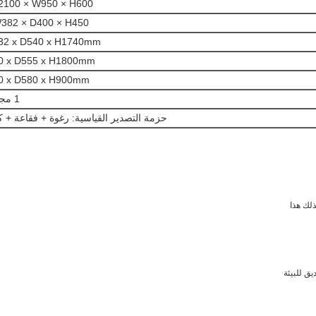
L2100 × W950 × H600 م
W382 × D400 × H450 م
2 x D540 x H1740mm
 x D555 x H1800mm
 x D580 x H900mm
1 مجموعة
حزمة التصدير القياسية: رغوة + فقاعة + 
ذلك هذا
ق للبيئة