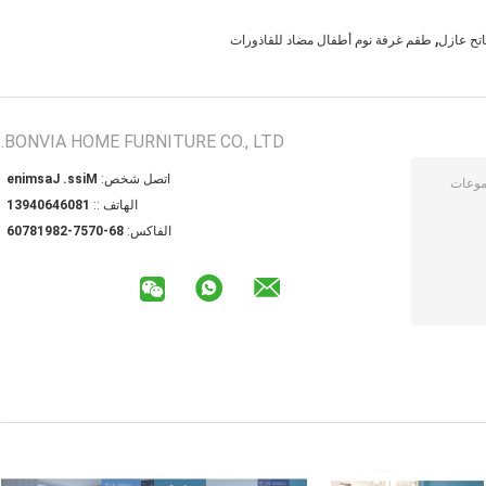
,
تح عازل
طقم غرفة نوم أطفال مضاد للقاذورات
BONVIA HOME FURNITURE CO., LTD.
اتصل شخص:
Miss. Jasmine
الهاتف ::
18064604931
الفاكس:
86-0757-28918706