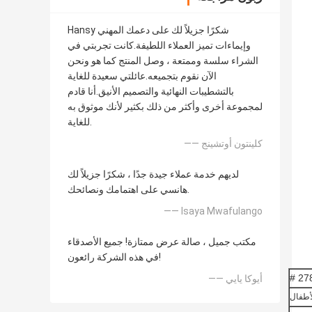
Hansy شكرًا جزيلاً لك على دعمك المهني
وإيماءات تميز العملاء اللطيفة.كانت تجربتي في
الشراء سلسة وممتعة ، وصل المنتج كما هو ونحن
الآن نقوم بتجميعه.عائلتي سعيدة للغاية
بالتشطيبات النهائية والتصميم الأنيق.أنا قادم
لمجموعة أخرى وأكثر من ذلك بكثير لأنك موثوق به
للغاية.
—— كلينتون أوتشينج
لديهم خدمة عملاء جيدة جدًا ، شكرًا جزيلاً لك
هانسي على اهتمامك ونصائحك.
—— Isaya Mwafulango
مكتب جميل ، صالة عرض ممتازة! جميع الأصدقاء
في هذه الشركة رائعون!
278 
—— أيوكا يايي
أطفال