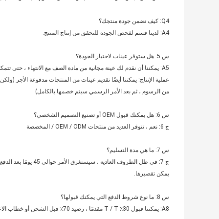
Q4: كيف تضمن جودة منتجك؟
A4: لدينا قسم لفحص الجودة للتحقق من إنتاج المنتج.
س 5: هل ستوفر عينات لاختبار الجودة؟
A5: يمكننا أن نقدم لك عينة مجانية من مادة الصف مع الانتهاء ، حتى تتمكن من فهمنا بسرعة
عملية الإنتاج: يمكننا أيضًا تقديم عينات من المنتجات مدفوعة الأجر (و
من الرسوم ، ثم بعد الأمر الرسمي سيتم خصمها بالكامل)
س 6: هل يمكنك قبول OEM أو تصنيع التصميم الشخصي؟
ج 6: نعم ، تتوفر العديد من منتجات OEM / ODM / المخصصة
س 7: ما هي مدة التسليم؟
ج 7: في ظل الظروف العادية ، سيستغرق الأمر حوالي 45 يومًا بعد الدفع ، ولكن في حالة الظروف الخاصة ،
يمكن تقصيرها.
س 8: ما نوع شروط الدفع التي يمكنك قبولها؟
A8: يمكننا قبول 30٪ T / T مقدمًا ، رصيد 70٪ قبل الشحن أو خطاب الاعتماد في الأفق