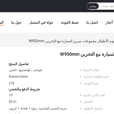
يبحث
أخبار
اتصل بنا
ضبط الجودة
جولة في المعمل
حول بنا
الم
تفاصيل المنتج:
مكان المنشأ:
فوشان ، قوانغدونغ ، الصين
اسم العلامة التجارية:
Bonvia Home
رقم الموديل:
278
شروط الدفع والشحن:
الحد الأدنى لكمية:
10
الأسعار:
$0.01
تفاصيل التغليف:
حزمة التصدير القياسية: رغوة + فقاعة + كرتون