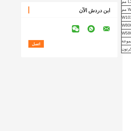
م
م
ابن دردش الآن
W103
W800
W580
كرتون