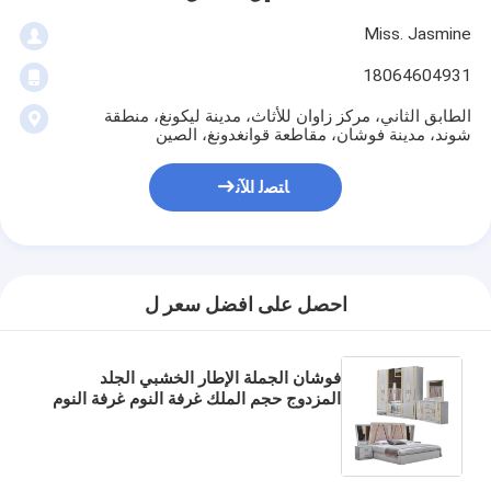
Miss. Jasmine
18064604931
الطابق الثاني، مركز زاوان للأثاث، مدينة ليكونغ، منطقة
شوند، مدينة فوشان، مقاطعة قوانغدونغ، الصين
ﺎﺘﺼﻟ ﺍﻶﻧ
احصل على افضل سعر ل
فوشان الجملة الإطار الخشبي الجلد
المزدوج حجم الملك غرفة النوم غرفة النوم
المنزل الملكة الخشبية كاملة رخيصة
المعدات الحديثة الفاخرة غرفة النوم
مجموعة