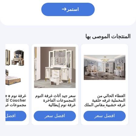
استمر
المنتجات الموصى بها
الغطاء الحالي من
سعر جيد أثاث غرفة النوم
غرفة نوم 
المخملية غرفه خلفية
المجموعات الفاخرة
Coucher كام
غرفه خشبية مقاس الملك
غرفة نوم إيطالية
مجموعات غرف ا
مجموعات الأثاث السرير
مجموعة الجلد
الفاخرة بحجم كي
الملكة السرير كاملة
منزلية بإطار خش
افضل سعر
افضل سعر
افضل سع
المقصورة غرفة نوم
مزدوج ومجموعة 
مجموعة
غرف النوم الفاخ
الحديثة