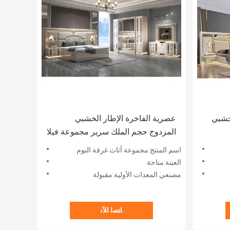
خشبي
عصرية الفاخرة الإطار الخشبي
المزدوج حجم الملك سرير مجموعة فيلا
المنزل غرفة رئيسية الملكة الجلد
اسم المنتج:مجموعة أثاث غرفة النوم
الخشبية Mdf كامل الأثاث مجموعات
العينة:متاحة
غرفة النوم
مصنعي المعدات الأولية:مقبولة
ﺎﺘﺼﻟ ﺍﻶﻧ