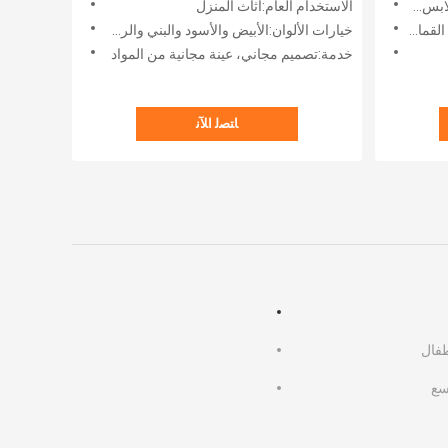
 مرآة
الاستخدام العام:أثاث المنزل
خيارات الألوان:الأبيض والأسود والبني والرمادي والخشب الطبيعي
خدمة:تصميم مجاني، عينة مجانية من المواد
ﺎﺘﺼﻟ ﺍﻶﻧ
فال
سع