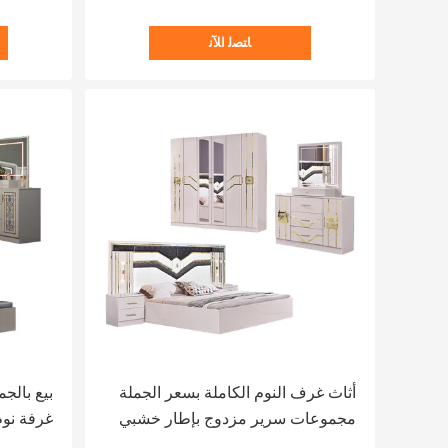
ﺎﺘﺼﻟ ﺍﻶﻧ
أثاث غرف النوم الكاملة بسعر الجملة
مجموعات سرير مزدوج بإطار خشبي
غرفة نو
فاخر حديث كامل للمنزل أثاث غرفة
كاملة ال