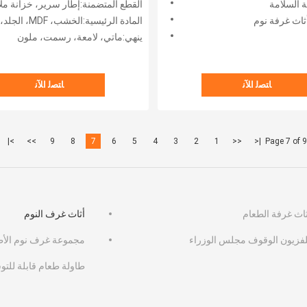
ة السلامة
القطع المتضمنة:إطار سرير، خزانة ملابس، منضدة،
م السرير
المجموعات الحديثة
ثاث غرفة نوم
المادة الرئيسية:الخشب، MDF، الجلد، القماش، المعدن، الزجاج
ينهي:ماتي، لامعة، رسمت، ملون
ﺎﺘﺼﻟ ﺍﻶﻧ
ﺎﺘﺼﻟ ﺍﻶﻧ
>|
>>
9
8
7
6
5
4
3
2
1
<<
|<
Page 7 of 9
ثاث غرفة الطعام
أثاث غرف النوم
لفزيون الوقوف مجلس الوزراء
مجموعة غرف نوم الأط
طاولة طعام قابلة للتو