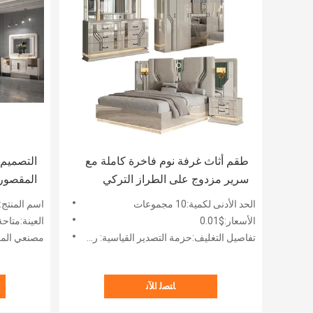
طقم أثاث غرفة نوم فاخرة كاملة مع
التصميم 
سرير مزدوج على الطراز التركي
المقصورة
الحديث للبالغين، إطار خشبي، تخزين
النوم مج
الحد الأدنى لكمية:10 مجموعات
اسم المنتج:
منزلي، فاخر، بحجم كينغ
الخشبي ا
الأسعار:$0.01
العينة:متاحة
الفاخر
تفاصيل التغليف:حزمة التصدير القياسية: رغوة + فقاعة + كرتون
مصنعي المعد
ﺎﺘﺼﻟ ﺍﻶﻧ