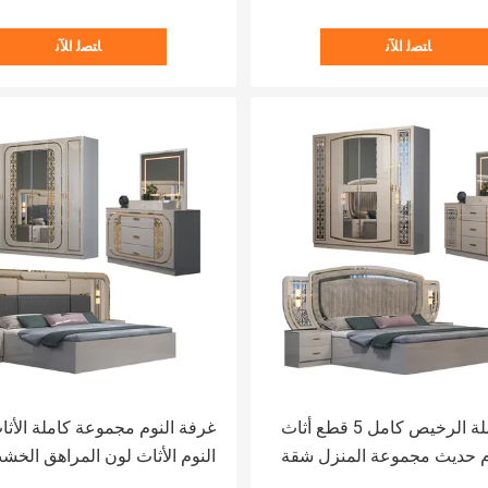
ﺎﺘﺼﻟ ﺍﻶﻧ
ﺎﺘﺼﻟ ﺍﻶﻧ
بيع بالجملة الرخيص كامل 5 قطع أثاث
غرفة النوم مجموعة كاملة الأث
م حديث مجموعة المنزل شقة
النوم الأثاث لون المراهق الخش
إطار الخشبي مزدوج الفاخرة
المخصص الأثاث للبيت الأبيض