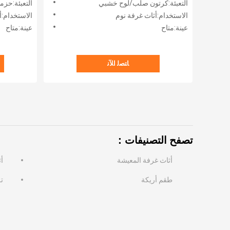
التعبئة:كرتون صلب/لوح خشبي
التعبئة:حزم
نوم بحجم كينغ
الملك حج
الاستخدام:أثاث غرفة نوم
الاستخدام:أ
عينة:متاح
عينة:متاح
ﺎﺘﺼﻟ ﺍﻶﻧ
تصفح التصنيفات：
أثاث غرفة المعيشة
أ
طقم أريكة
ت