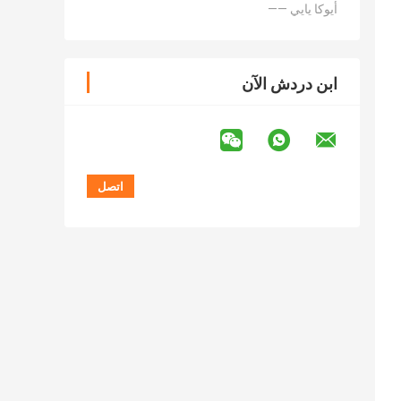
—— أيوكا يايي
ابن دردش الآن