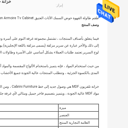
خزانة 
إبراز:
طقم طاولة القهوة حوض السمك الأثاث العتيق Ashley Foot Argos Amart Amazon Armoire Tv Cabinet
وصف المنتج
فيما يتعلق بأصناف المنتجات ، تشتمل مجموعة غرفة النوم على أسرة وط
إلى ذلك.والآخر عبارة عن سرير مزلقة (يسمى مزلقة باللغة الإنجليزية).يو
لوح السرير.تعتمد طلبات العملاء بشكل أساسي على الأسرة وطاولات السري
من حيث استخدام المواد ، فإنه يتميز باستخدام الألواح المقسمة والمواد أ
المدى بالكسوة الجزئية ، وتتطلب المنتجات عالية الجودة جميع الأخشاب الصلبة.لا يُسمح باس
خزانة تلفزيون
مواد MDF عالية الجودة ، ويتميز بتصميم فاخر جميل ومثالي لأي غرفة جلوس.
ميزة:
العنصر:
العلامة التجارية المنتج: