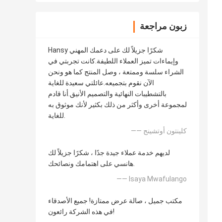
زبون مراجعة
Hansy شكرًا جزيلاً لك على دعمك المهني
وإيماءات تميز العملاء اللطيفة.كانت تجربتي في
الشراء سلسة وممتعة ، وصل المنتج كما هو ونحن
الآن نقوم بتجميعه.عائلتي سعيدة للغاية
بالتشطيبات النهائية والتصميم الأنيق.أنا قادم
لمجموعة أخرى وأكثر من ذلك بكثير لأنك موثوق به
للغاية.
—— كلينتون أوتشينج
لديهم خدمة عملاء جيدة جدًا ، شكرًا جزيلاً لك
هانسي على اهتمامك ونصائحك.
—— Isaya Mwafulango
مكتب جميل ، صالة عرض ممتازة! جميع الأصدقاء
في هذه الشركة رائعون!