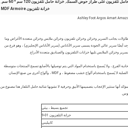
حامل تلفزيون على طراز حوض السمك
خزانة حامل تلفزيون 120 سم * 60 سم
,
,
خزانة تلفزيون MDF Armoire
اولات بجانب السرير وخزائن وخزائن تلفزيون وخزائن ملابس وخزائن متعددة الأغراض وما
جد أيضًا سرير عالي الجودة يسمى سرير الأناناس (سرير الأناناس الإنجليزي) ، وهو فرع من
ر وخزائن الملابس.تليها خزانات التلفزيون والصناديق متعددة الأدراج.
حادية الفرع ، ولا يُسمح باستخدام المواد التي يتم توصيلها بالأصابع.تسمح المنتجات متوسطة
تخدام ألواح خشب مضغوط ، و MDF ، وألواح أخرى من صنع الإنسان.
 MDF هي وصول جديد إلى خط Cabrini Furniture ، ومن المؤكد أنها ستثير الإعجاب بتصميمها الأنيق وحرفية لا تشوبها شائبة.حامل التلفاز هذا مصنوع من
تجميع بسيط ، بيئي
خزانة التلفزيون 01-9
كابيليني