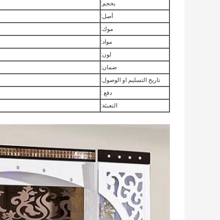
بحجم:
أصل:
موك:
مواد:
لون:
ضمان:
تاريخ التسليم او الوصول:
دفع :
التعبئة: