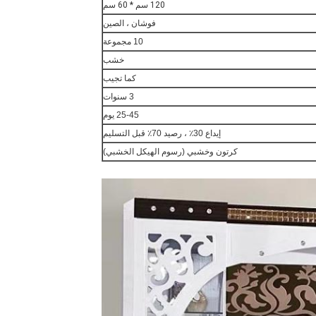
120 سم * 60 سم
فوشان ، الصين
10 مجموعة
خشب
كما تجيب
3 سنوات
25-45 يوم
إيداع 30٪ ، رصيد 70٪ قبل التسليم
كرتون وخشبي (رسوم الهيكل الخشبي)