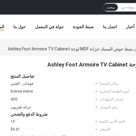
يبحث
أخبار
اتصل بنا
ضبط الجودة
جولة في المعمل
حول بنا
الم
سمك خزانة MDF لوحة Ashley Foot Armoire TV Cabinet
تفاصيل المنتج:
مكان المنشأ:
فوشان ، الصين
اسم العلامة التجارية:
Bonvia Home
إصدار الشهادات:
SGS
رقم الموديل:
خزانة تلفزيون
شروط الدفع والشحن:
الحد الأدنى لكمية:
10
الأسعار:
$0.01