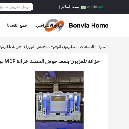
طلب اقتباس
|
Arabic
الواقع الافتراضي
جميع القضايا
منزل
المنتجات
تلفزيون الوقوف مجلس الوزراء
خزانة تلفزيون بنمط حوض ال
خزانة تلفزيون بنمط حوض السمك خزانة MDF لوحة Ashley Foot Armoire TV Cabinet