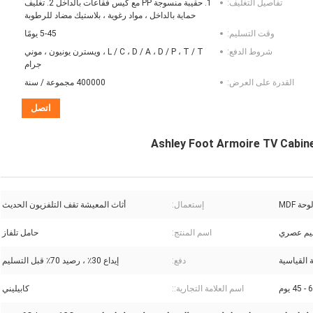
تفاصيل التغليف:
1. حقيبة منسوجة PP مع كيس فقاعات بالداخل 2. تغليف
حماية بالداخل ، مواد رغوية ، بلاستيك مضاد للرطوبة
وقت التسليم:
5-45 يومًا
شروط الدفع:
L / C ، D / A ، D / P ، T / T ، ويسترن يونيون ، موني
جرام
القدرة على العرض:
400000 مجموعة / سنة
اتصل
وحة MDF
إستعمال:
أثاث المعيشة تقف التلفزيون الحديث
يم عصري
اسم المنتج:
حامل تلفاز
ة القياسية
دفع:
إيداع 30٪ ، رصيد 70٪ قبل التسليم
6 - 45 يوم
اسم العلامة التجارية::
كابيليني