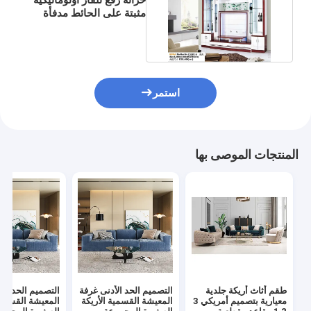
مثبتة على الحائط مدفأة
منبثقة بيضاء مخفية
استمر
المنتجات الموصى بها
طقم أثاث أريكة جلدية
التصميم الحد الأدنى غرفة
التصميم الحد الأ
معيارية بتصميم أمريكي 3
المعيشة القسمية الأريكة
المعيشة القسمية