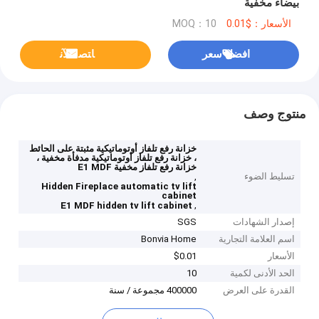
بيضاء مخفية
الأسعار：$0.01
MOQ：10
افضل سعر
ﺎﺘﺼﻟ ﺍﻶﻧ
منتوج وصف
خزانة رفع تلفاز أوتوماتيكية مثبتة على الحائط
، خزانة رفع تلفاز أوتوماتيكية مدفأة مخفية ،
خزانة رفع تلفاز مخفية E1 MDF
تسليط الضوء
,
Hidden Fireplace automatic tv lift
cabinet
,
E1 MDF hidden tv lift cabinet
إصدار الشهادات
SGS
اسم العلامة التجارية
Bonvia Home
الأسعار
$0.01
الحد الأدنى لكمية
10
القدرة على العرض
400000 مجموعة / سنة