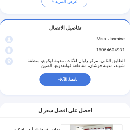
عرض المزيد
تفاصيل الاتصال
Miss. Jasmine
18064604931
الطابق الثاني، مركز زاوان للأثاث، مدينة ليكونغ، منطقة
شوند، مدينة فوشان، مقاطعة قوانغدونغ، الصين
ﺎﺘﺼﻟ ﺍﻶﻧ
احصل على افضل سعر ل
خزانة رفع تلفاز أوتوماتيكية