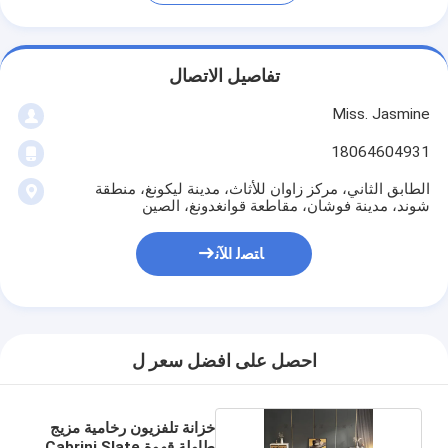
تفاصيل الاتصال
Miss. Jasmine
18064604931
الطابق الثاني، مركز زاوان للأثاث، مدينة ليكونغ، منطقة
شوند، مدينة فوشان، مقاطعة قوانغدونغ، الصين
ﺎﺘﺼﻟ ﺍﻶﻧ
احصل على افضل سعر ل
خزانة تلفزيون رخامية مزيج
طاولة قهوة Cabrini Slate