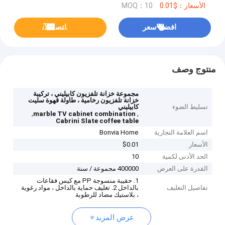
الأسعار：$0.01
MOQ：10
افضل سعر
ﺎﺘﺼﻟ ﺍﻶﻧ
منتوج وصف
مجموعة خزانة تلفزيون كابيليني ، تركيبة
خزانة تلفزيون رخامية ، طاولة قهوة سليت
تسليط الضوء
كابيليني
,
,
marble TV cabinet combination
Cabrini Slate coffee table
اسم العلامة التجارية
Bonvia Home
الأسعار
$0.01
الحد الأدنى لكمية
10
القدرة على العرض
400000 مجموعة / سنة
1. حقيبة منسوجة PP مع كيس فقاعات
تفاصيل التغليف
بالداخل 2. تغليف حماية بالداخل ، مواد رغوية
، بلاستيك مضاد للرطوبة
عرض المزيد