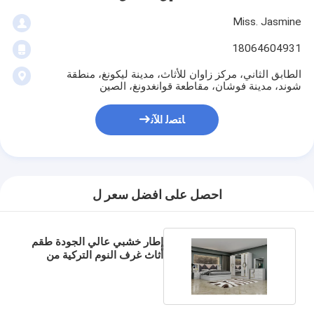
Miss. Jasmine
18064604931
الطابق الثاني، مركز زاوان للأثاث، مدينة ليكونغ، منطقة
شوند، مدينة فوشان، مقاطعة قوانغدونغ، الصين
ﺎﺘﺼﻟ ﺍﻶﻧ
احصل على افضل سعر ل
إطار خشبي عالي الجودة طقم
أثاث غرف النوم التركية من
الخشب