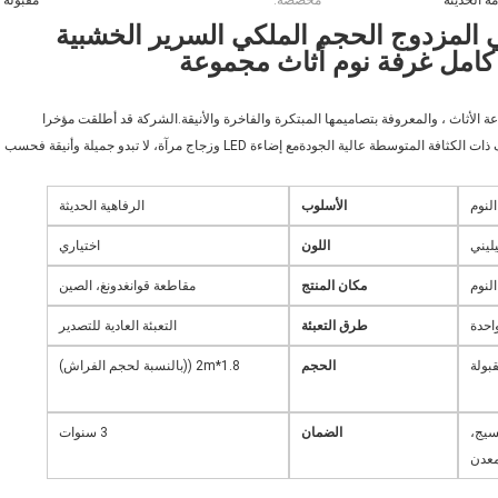
ة الحديثة
مخصصة:
مقبولة
بي المزدوج الحجم الملكي السرير الخشبية
كامل غرفة نوم أثاث مجموعة
 الأثاث ، والمعروفة بتصاميمها المبتكرة والفاخرة والأنيقة.الشركة قد أطلقت مؤخرا
مجموعة جديدة من أثاث غرفة النومالمفروشات مصنوعة من ألواح الألياف ذات الكثافة المتوسطة عالية الجودةمع إضاءة LED وزجاج مرآة، لا تبدو جميلة وأنيقة فحسب
لنوم
الأسلوب
الرفاهية الحديثة
يليني
اللون
اختياري
لنوم
مكان المنتج
مقاطعة قوانغدونغ، الصين
احدة
طرق التعبئة
التعبئة العادية للتصدير
بولة
الحجم
1.8*2m ((بالنسبة لحجم الفراش)
لنسيج،
الضمان
3 سنوات
معدن