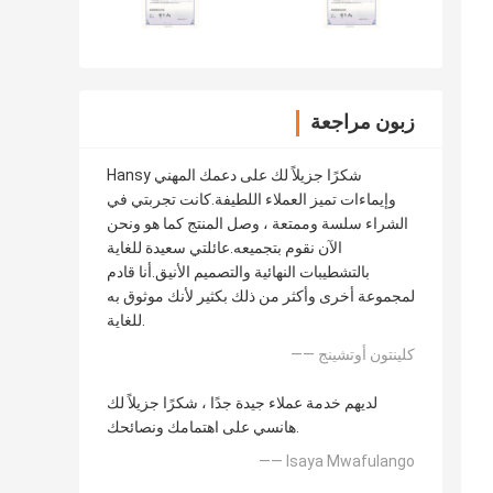
زبون مراجعة
Hansy شكرًا جزيلاً لك على دعمك المهني
وإيماءات تميز العملاء اللطيفة.كانت تجربتي في
الشراء سلسة وممتعة ، وصل المنتج كما هو ونحن
الآن نقوم بتجميعه.عائلتي سعيدة للغاية
بالتشطيبات النهائية والتصميم الأنيق.أنا قادم
لمجموعة أخرى وأكثر من ذلك بكثير لأنك موثوق به
للغاية.
—— كلينتون أوتشينج
لديهم خدمة عملاء جيدة جدًا ، شكرًا جزيلاً لك
هانسي على اهتمامك ونصائحك.
—— Isaya Mwafulango