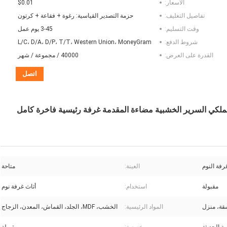
الأسعار:
$0.01
تفاصيل التغليف:
حزمة التصدير القياسية: رغوة + فقاعة + كرتون
وقت التسليم:
3-45 يوم عمل
شروط الدفع:
L/C، D/A، D/P، T/T، Western Union، MoneyGram
القدرة على العرض:
40000 / مجموعة / شهر
اتصل
 الملكي السرير الخشبية مضاءة المقدمة غرفة رئيسية فاخرة كامل
رفة النوم
العينة:
متاحة
مقبولة
استخدام:
أثاث غرفة نوم
شقة، منزل
المواد الرئيسية:
الخشب، MDF، الجلد، القماش، المعدن، الزجاج