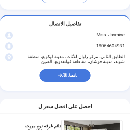
تفاصيل الاتصال
Miss. Jasmine
18064604931
الطابق الثاني، مركز زاوان للأثاث، مدينة ليكونغ، منطقة
شوند، مدينة فوشان، مقاطعة قوانغدونغ، الصين
ﺎﺘﺼﻟ ﺍﻶﻧ
احصل على افضل سعر ل
دائم غرفة نوم مريحة