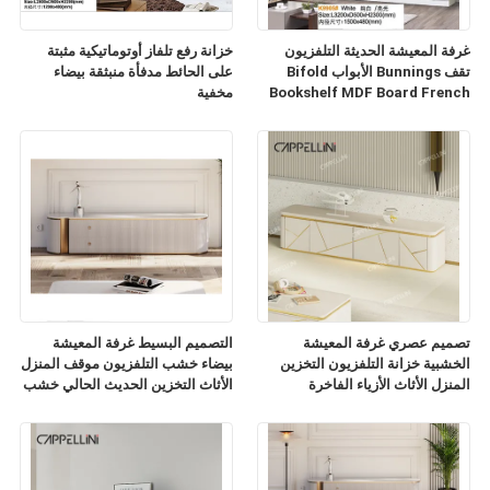
غرفة المعيشة الحديثة التلفزيون
خزانة رفع تلفاز أوتوماتيكية مثبتة
تقف Bunnings الأبواب Bifold
على الحائط مدفأة منبثقة بيضاء
Bookshelf MDF Board French
مخفية
TV Cabinet
تصميم عصري غرفة المعيشة
التصميم البسيط غرفة المعيشة
الخشبية خزانة التلفزيون التخزين
بيضاء خشب التلفزيون موقف المنزل
المنزل الأثاث الأزياء الفاخرة
الأثاث التخزين الحديث الحالي خشب
الرخام الشريحة أعلى خزانة
التلفزيون