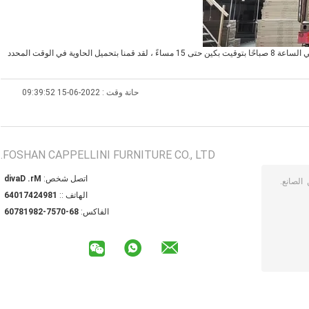
اليوم نقوم بتحميل 3 حاويات إلى إفريقيا ، بدأ عمالنا المحترفون العمل في الساعة 8 صباحًا بتوقيت بكين حتى 15 مساءً ، لقد قمنا بتحميل الحاوية في الوقت المحدد
حانة وقت : 2022-06-15 09:39:52
FOSHAN CAPPELLINI FURNITURE CO., LTD.
اتصل شخص:
Mr. David
الهاتف ::
18942471046
الفاكس:
86-0757-28918706