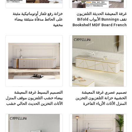
غرفة المعيشة الحديثة التلفزيون
خزانة رفع تلفاز أوتوماتيكية مثبتة
تقف Bunnings الأبواب Bifold
على الحائط مدفأة منبثقة بيضاء
Bookshelf MDF Board French
مخفية
TV Cabinet
تصميم عصري غرفة المعيشة
التصميم البسيط غرفة المعيشة
الخشبية خزانة التلفزيون التخزين
بيضاء خشب التلفزيون موقف المنزل
المنزل الأثاث الأزياء الفاخرة
الأثاث التخزين الحديث الحالي خشب
الرخام الشريحة أعلى خزانة
التلفزيون